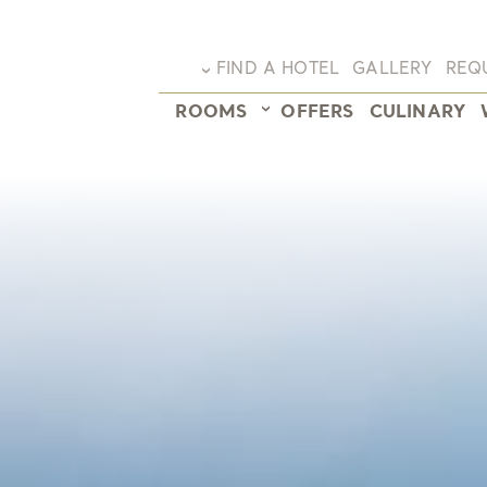
FIND A HOTEL
GALLERY
REQ
ROOMS
OFFERS
CULINARY
Hotel overview
Spa & Sparkle
Sunstar Hotel Arosa
Honeymoon
Sunstar Hotel Brissago
Golden autumn
Sunstar Hotel Grindelwald
MidWeek
Sunstar Hotel Klosters
Early Booker
Sunstar Hotel Lenzerheide
Stay Longer
Sunstar Hotel Piemont
Sunstar Ski Days - 5 Nights
Sunstar Hotel Pontresina
Sunstar Ski Days - 7 Nights
Early Ski
Main site