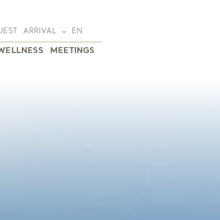
UEST
ARRIVAL
EN
WELLNESS
MEETINGS
Deutsch
(DE)
English
(EN)
Français
(FR)