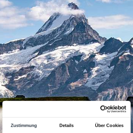
MidWeek
MEETINGS
Early Booker
Stay Longer
Sunstar Ski Days - 5 Nights
Sunstar Ski Days - 7 Nights
Early Ski
Zustimmung
Details
Über Cookies