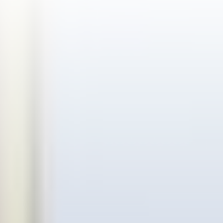
MidWeek
SEMINAR
Early Booker
Stay Longer
Sunstar Ski Days - 5 Nächte
Sunstar Ski Days - 7 Nächte
Early Ski