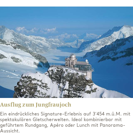
Ausflug zum Jungfraujoch
Ein eindrückliches
Signature
-Erlebnis auf 3'454
m
.ü.M
.
mit
spektakuläre
n
Gletscherwelt
en.
Ideal kombinierbar mit
geführtem Rundgang, Apéro oder Lunch mit Panorama
-
Aussicht
.