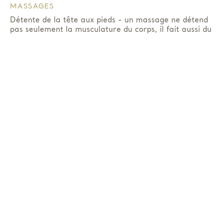
MASSAGES
Détente de la tête aux pieds - un massage ne détend
pas seulement la musculature du corps, il fait aussi du
bien à l'âme. Nos collaborateurs expérimentés
utilisent différentes techniques de massage adaptées
à vos besoins en matière de santé.
Réserver un traitement