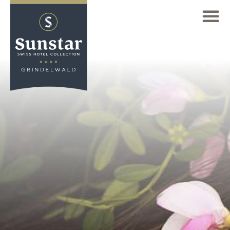
显示全部的价格
ZH
曙光之星酒店
Deutsch
酒店概况
(DE)
RICHIESTA
Sunstar 阿罗萨酒店
English
到达/联系
(EN)
Sunstar酒店布里萨戈
Français
Sunstar 格林德瓦德酒店
(FR)
我们的房间
Sunstar 酒店科洛斯特斯
地区
Sunstar伦策海德酒店
Sunstar皮埃蒙特酒店
Sunstar Hotel Pontresina
主要网站